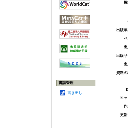
掲
出版年
ペ
出
出版サ
出
資料の
書誌管理
書き出し
ヒッ
作
更新