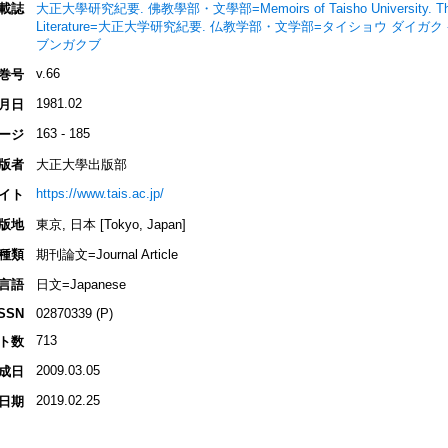
載誌
大正大學研究紀要. 佛教學部・文學部=Memoirs of Taisho University. The D
Literature=大正大学研究紀要. 仏教学部・文学部=タイショウ ダイガ
ブンガクブ
v.66
巻号
1981.02
月日
163 - 185
ージ
版者
大正大學出版部
https://www.tais.ac.jp/
イト
版地
東京, 日本 [Tokyo, Japan]
種類
期刊論文=Journal Article
言語
日文=Japanese
ISSN
02870339 (P)
713
ト数
2009.03.05
成日
2019.02.25
日期