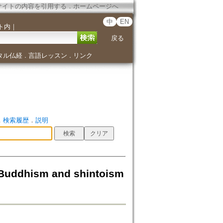
サイトの内容を引用する
．
ホームページへ
中
EN
ト内
｜
戻る
タル仏経
言語レッスン
リンク
．
．
．
検索履歴
．
説明
dhism and shintoism