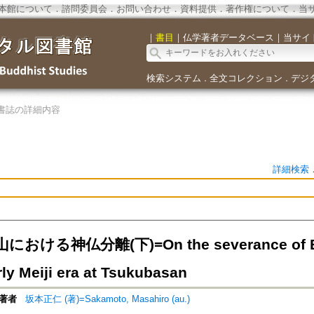
本館について
．
諮問委員会
．
お問い合わせ
．
資料提供
．
著作権について
．
当
｜
書目
｜
仏学著者データベース
｜
当サイ
検索システム
全文コレクション
デジ
．
．
書誌の詳細内容
詳細検索
おける神仏分離(下)=On the severance of Bud
rly Meiji era at Tsukubasan
著者
坂本正仁 (著)=Sakamoto, Masahiro (au.)