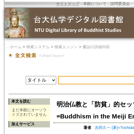
サイトマップ
．
本館について
．
諮問委員会
．
．
ホーム
>
検索システム
>
検索エンジン
>
書誌の詳細内容
本文を読む
明治仏教と「防貧」的セッ
まだ本館にオーソラ
イズされていません
=Buddhism in the Meiji E
加えサービス
著者
吉田久一 (著)=Yoshida, K