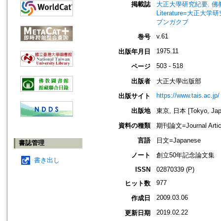
掲載誌
大正大學研究紀要. 佛教學部・文學
Literature=大
ブンガクブ
v.61
巻号
1975.11
出版年月日
503 - 518
ページ
出版者
大正大學出版部
https://www.tais.ac.jp/
出版サイト
出版地
東京, 日本 [Tokyo, Jap
資料の種類
期刊論文=Journal Artic
言語
日文=Japanese
書誌管理
ノート
創立50年記念論文集
書き出し
ISSN
02870339 (P)
977
ヒット数
2009.03.06
作成日
2019.02.22
更新日期