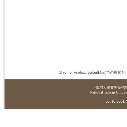
Chrome, Firefox, Safari(
臺灣大學
文學院佛
National Taiwan Universi
doi:10.6681