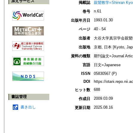
加えサービス
掲載誌
親鸞教学=Shinran Kyog
n.61
巻号
1993.01.30
出版年月日
40 - 54
ページ
出版者
大谷大学真宗学会親鸞
出版地
京都, 日本 [Kyoto, Jap
資料の種類
期刊論文=Journal Artic
言語
日文=Japanese
ISSN
05830567 (P)
DOI
https://otani.repo.nii.
688
ヒット数
書誌管理
2009.03.09
作成日
書き出し
2025.08.16
更新日期