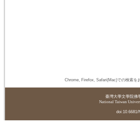
Chrome, Firefox, Safari(
臺灣大學
文學院佛
National Taiwan Universi
doi:10.6681