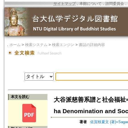
サイトマップ
．
本館について
．
諮問委員会
．
．
ホーム
>
検索システム
>
検索エンジン
>
書誌の詳細内容
本文を読む
大谷派慈善系譜と社会福祉=The Lin
ha Denomination and Soc
著者
佐賀枝夏文 (著)=Sagae, N