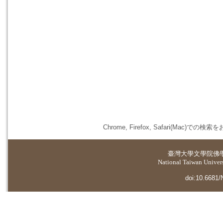
Chrome, Firefox, Safari(
臺灣大學
文學院佛
National Taiwan Universi
doi:10.6681