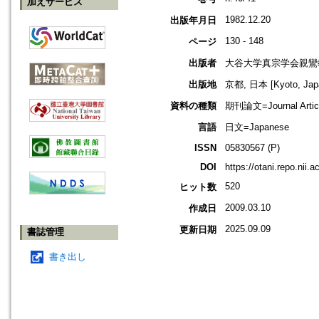
加えサービス
1982.12.20
出版年月日
130 - 148
ページ
出版者
大谷大学真宗学会親鸞
出版地
京都, 日本 [Kyoto, Jap
資料の種類
期刊論文=Journal Artic
言語
日文=Japanese
ISSN
05830567 (P)
DOI
https://otani.repo.nii.
520
ヒット数
2009.03.10
作成日
2025.09.09
更新日期
書誌管理
書き出し