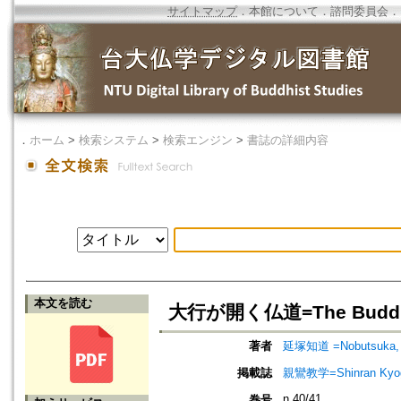
サイトマップ
．
本館について
．
諮問委員会
．
．
ホーム
>
検索システム
>
検索エンジン
>
書誌の詳細内容
本文を読む
大行が開く仏道=The Buddhist 
著者
延塚知道 =Nobutsuka, 
掲載誌
親鸞教学=Shinran Kyog
n.40/41
巻号