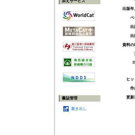
加えサービス
出版年
ペ
出
出
資料の
I
ヒッ
作
更新
書誌管理
書き出し