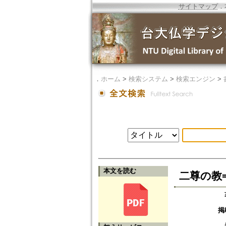
サイトマップ
．
．
ホーム
>
検索システム
>
検索エンジン
>
本文を読む
二尊の教=Th
掲