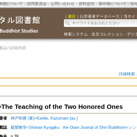
本館について
．
諮問委員会
．
お問い合わせ
．
資料提供
．
著作権について
．
当
｜
書目
｜
仏学著者データベース
｜
当サイ
検索システム
全文コレクション
デジ
．
．
書誌の詳細内容
詳細検索
e Teaching of the Two Honored Ones
著者
神戸和麿 (著)=Kanbe, Kazumaro (au.)
載誌
親鸞教学=Shinran Kyogaku : the Otani Journal of Shin Buddhi
n.39
巻号