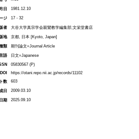
1981.12.10
月日
17 - 32
ージ
版者
大谷大学真宗学会親鸞教学編集部;文栄堂書店
版地
京都, 日本 [Kyoto, Japan]
種類
期刊論文=Journal Article
言語
日文=Japanese
SSN
05830567 (P)
DOI
https://otani.repo.nii.ac.jp/records/11102
603
ト数
2009.03.10
成日
2025.09.10
日期