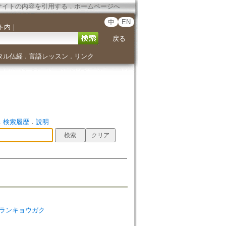
サイトの内容を引用する
．
ホームページへ
中
EN
ト内
｜
戻る
タル仏経
言語レッスン
リンク
．
．
．
検索履歴
．
説明
sm=シンランキョウガク