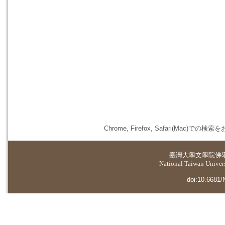
Chrome, Firefox, Safari(
臺灣大學
文學院佛
National Taiwan Universi
doi:10.6681