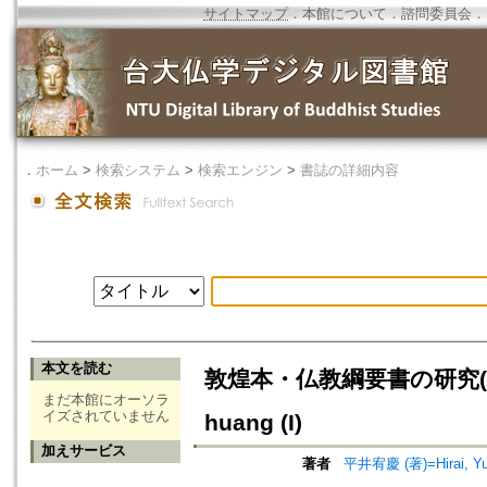
サイトマップ
．
本館について
．
諮問委員会
．
．
ホーム
>
検索システム
>
検索エンジン
>
書誌の詳細内容
本文を読む
敦煌本・仏教綱要書の研究(一)=A St
まだ本館にオーソラ
イズされていません
huang (I)
加えサービス
著者
平井宥慶 (著)=Hirai, Yuk