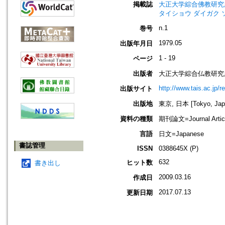
掲載誌
大正大学綜合佛教研究所年報=Annua
タイショウ ダイガク 
n.1
巻号
1979.05
出版年月日
1 - 19
ページ
出版者
大正大学綜合仏教研究
http://www.tais.ac.jp/
出版サイト
出版地
東京, 日本 [Tokyo, Jap
資料の種類
期刊論文=Journal Artic
言語
日文=Japanese
書誌管理
ISSN
0388645X (P)
632
ヒット数
書き出し
2009.03.16
作成日
2017.07.13
更新日期