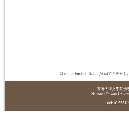
Chrome, Firefox, Safari(
臺灣大學
文學院佛
National Taiwan Universi
doi:10.6681