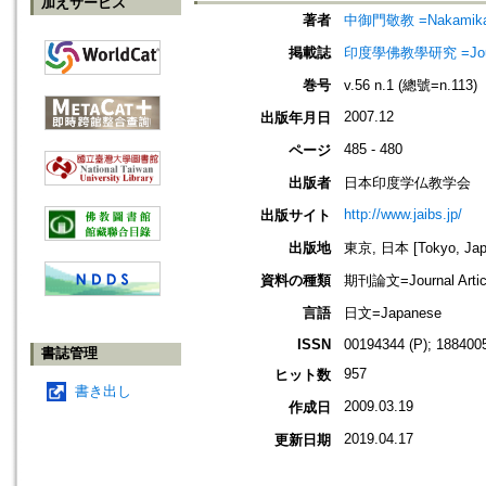
加えサービス
著者
中御門敬教 =Nakamikad
掲載誌
印度學佛教學研究 =Journal 
巻号
v.56 n.1 (總號=n.113)
2007.12
出版年月日
485 - 480
ページ
出版者
日本印度学仏教学会
http://www.jaibs.jp/
出版サイト
出版地
東京, 日本 [Tokyo, Jap
資料の種類
期刊論文=Journal Artic
言語
日文=Japanese
ISSN
00194344 (P); 1884005
書誌管理
957
ヒット数
書き出し
2009.03.19
作成日
2019.04.17
更新日期