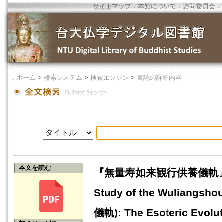
サイトマップ
．
本館について
．
諮問委員会
．
．
ホーム
>
検索システム
>
検索エンジン
>
書誌の詳細内容
本文を読む
『無量寿如来観行供養儀軌』
Study of the Wuliangs
儀軌): The Esoteric Evolut