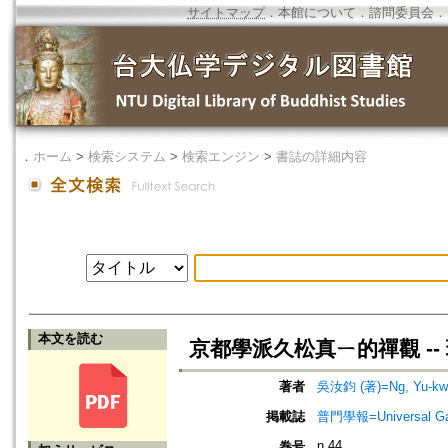
サイトマップ
．
本館について
．
諮問委員会
．
．
ホーム
>
検索システム
>
検索エンジン
>
書誌の詳細内容
本文を読む
京都學派久松真ㄧ的禪觀 -- 
著者
吳汝鈞 (著)=Ng, Yu-kwa
掲載誌
普門學報=Universal Gate
n.44
巻号