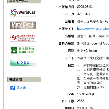
加えサービス
2008.03.01
出版年月日
329 - 377
ページ
出版者
佛光山文教基金會=Fo Guang 
https://www.fgs.org.tw
出版サイト
出版地
臺北市, 臺灣 [Taipei shi
資料の種類
期刊論文=Journal Artic
言語
中文=Chinese
ノート
作者為中央研究院中國
目次
一、京都學派的定位與成
二、京都哲學與佛學 3
三、久松真一之屬於京都
四、久松真一在禪佛教方
書誌管理
五、東洋的無 349
六、無相的自我 356
書き出し
ISSN
1609476X (P)
2532
ヒット数
2009.03.26
作成日