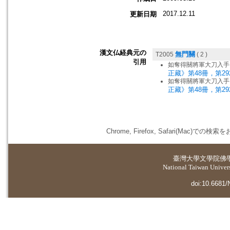
2017.12.11
更新日期
漢文仏経典元の
無門關
T2005
( 2 )
引用
如奪得關將軍大刀入手
正藏》第48冊，第29
如奪得關將軍大刀入手
正藏》第48冊，第29
Chrome, Firefox, Safari(
臺灣大學
文學院佛
National Taiwan Universi
doi:10.6681