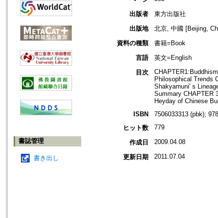
出版者
東方出版社
出版地
北京, 中國 [Beijing, Ch
資料の種類
書籍=Book
言語
英文=English
CHAPTER1:Buddhism and
目次
Philosophical Trend
Shakyamuni' s Lineage
Summary CHAPTER 3:Th
Heyday of Chinese Bu
ISBN
7506033313 (pbk); 97
779
ヒット数
書誌管理
2009.04.08
作成日
2011.07.04
更新日期
書き出し