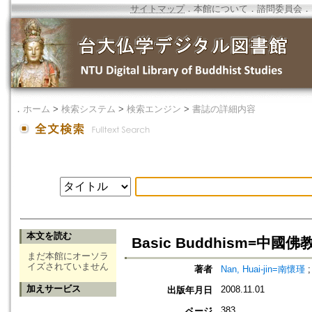
サイトマップ
．
本館について
．
諮問委員会
．
．
ホーム
>
検索システム
>
検索エンジン
>
書誌の詳細内容
本文を読む
Basic Buddhism=中
まだ本館にオーソラ
イズされていません
著者
Nan, Huai-jin=南懷瑾
加えサービス
2008.11.01
出版年月日
383
ページ