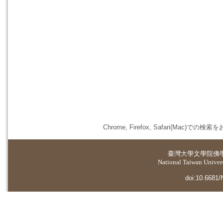
Chrome, Firefox, Safari(
臺灣大學
文學院佛
National Taiwan Universi
doi:10.6681