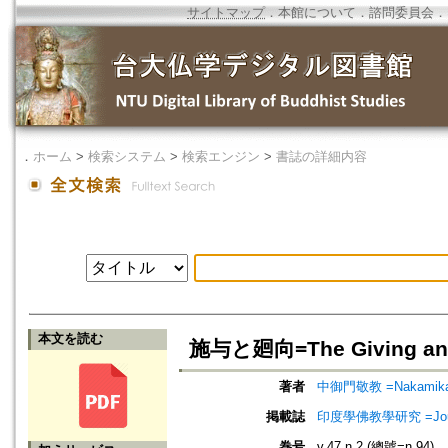
サイトマップ
．
本館について
．
諮問委員会
．
．
ホーム
>
検索システム
>
検索エンジン
>
書誌の詳細内容
本文を読む
施与と廻向=The Giving and t
著者
中御門敬教 =Nakamikad
掲載誌
印度學佛教學研究 =Journal 
巻号
v.47 n.2 (總號=n.94)