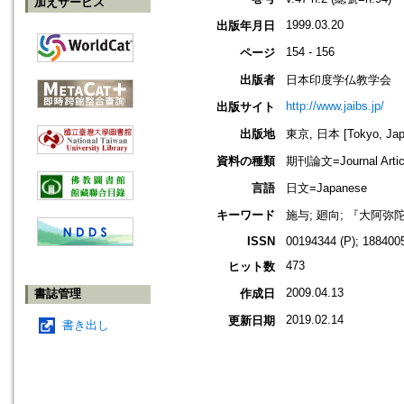
加えサービス
1999.03.20
出版年月日
154 - 156
ページ
出版者
日本印度学仏教学会
http://www.jaibs.jp/
出版サイト
出版地
東京, 日本 [Tokyo, Jap
資料の種類
期刊論文=Journal Artic
言語
日文=Japanese
キーワード
施与; 廻向; 『大阿弥
ISSN
00194344 (P); 1884005
473
ヒット数
2009.04.13
書誌管理
作成日
2019.02.14
更新日期
書き出し