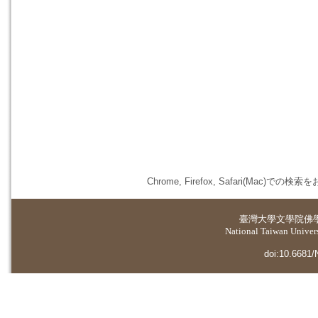
Chrome, Firefox, Safari(
臺灣大學
文學院佛
National Taiwan Universi
doi:10.6681