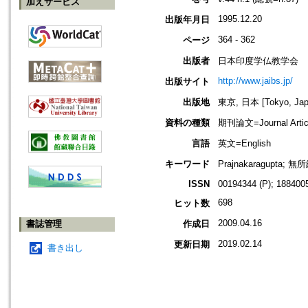
加えサービス
1995.12.20
出版年月日
364 - 362
ページ
出版者
日本印度学仏教学会
http://www.jaibs.jp/
出版サイト
出版地
東京, 日本 [Tokyo, Jap
資料の種類
期刊論文=Journal Artic
言語
英文=English
キーワード
Prajnakaragupta;
ISSN
00194344 (P); 1884005
698
ヒット数
2009.04.16
書誌管理
作成日
2019.02.14
更新日期
書き出し