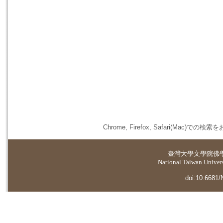
Chrome, Firefox, Safari(
臺灣大學
文學院佛
National Taiwan Universi
doi:10.6681