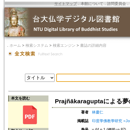
サイトマップ
．
本館について
．
諮問委員会
．
．
ホーム
>
検索システム
>
検索エンジン
>
書誌の詳細内容
本文を読む
Prajñākaraguptaに
著者
林慶仁
掲載誌
印度學佛教學研究 =Journal 
巻号
v.44 n.1 (總號=n.87)