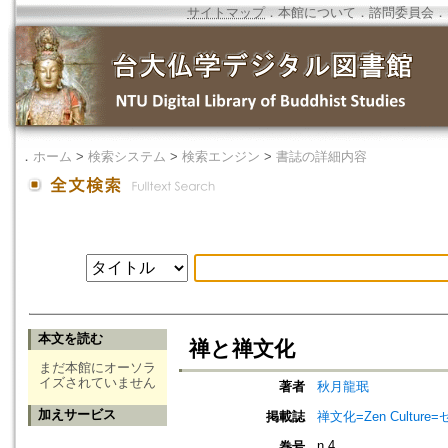
サイトマップ
．
本館について
．
諮問委員会
．
．
ホーム
>
検索システム
>
検索エンジン
>
書誌の詳細内容
本文を読む
禅と禅文化
まだ本館にオーソラ
イズされていません
著者
秋月龍珉
加えサービス
掲載誌
禅文化=Zen Culture
n.4
巻号