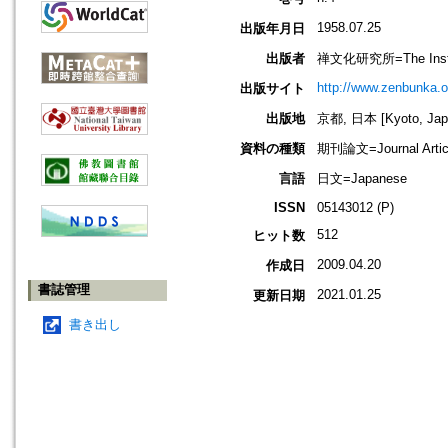
1958.07.25
出版年月日
出版者
禅文化研究所=The Institu
http://www.zenbunka.or
出版サイト
出版地
京都, 日本 [Kyoto, Jap
資料の種類
期刊論文=Journal Artic
言語
日文=Japanese
ISSN
05143012 (P)
512
ヒット数
2009.04.20
作成日
書誌管理
2021.01.25
更新日期
書き出し