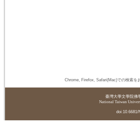
Chrome, Firefox, Safari(
臺灣大學
文學院佛
National Taiwan Universi
doi:10.6681