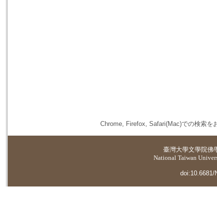
Chrome, Firefox, Safari(
臺灣大學
文學院佛
National Taiwan Universi
doi:10.6681