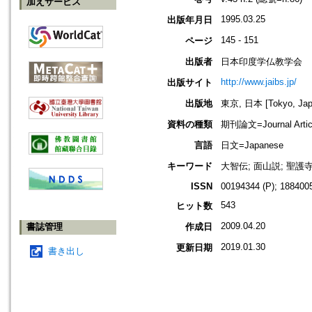
加えサービス
1995.03.25
出版年月日
145 - 151
ページ
出版者
日本印度学仏教学会
http://www.jaibs.jp/
出版サイト
出版地
東京, 日本 [Tokyo, Jap
資料の種類
期刊論文=Journal Artic
言語
日文=Japanese
キーワード
大智伝; 面山説; 聖護
ISSN
00194344 (P); 1884005
543
ヒット数
2009.04.20
書誌管理
作成日
2019.01.30
更新日期
書き出し