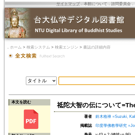
サイトマップ
．
本館について
．
諮問委員会
．
．
ホーム
>
検索システム
>
検索エンジン
>
書誌の詳細内容
本文を読む
祗陀大智の伝について=The Bibl
著者
鈴木格禅 =Suzuki, Ka
掲載誌
印度學佛教學研究 =Journal 
巻号
v.43 n.2 (總號=n.86)