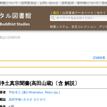
本館について
．
諮問委員会
．
お問い合わせ
．
資料提供
．
著作権について
．
当
｜
書目
｜
仏学著者データベース
｜
当サイ
検索システム
全文コレクション
デジ
．
．
書誌の詳細内容
詳細検索
浄土真宗聞書(高田山蔵)〔含 解説〕
著者
平松令三 (著)=Hiramatsu, Reizo (au.)
載誌
高田学報=タカダ ガクホウ
v.91
巻号