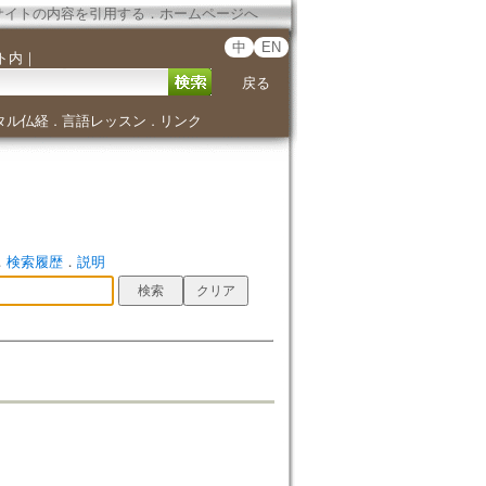
サイトの内容を引用する
．
ホームページへ
中
EN
ト内
｜
戻る
タル仏経
言語レッスン
リンク
．
．
．
検索履歴
．
説明