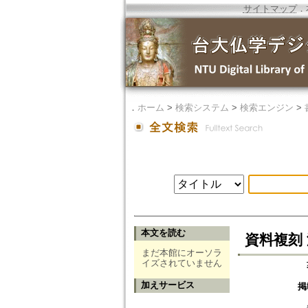
サイトマップ
．
．
ホーム
>
検索システム
>
検索エンジン
>
本文を読む
資料複刻 
まだ本館にオーソラ
イズされていません
加えサービス
掲