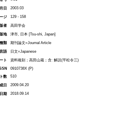
2003.03
月日
129 - 158
ージ
版者
高田学会
版地
津市, 日本 [Tsu-shi, Japan]
種類
期刊論文=Journal Article
言語
日文=Japanese
ート
資料複刻；高田山蔵；含: 解説(平松令三)
ISSN
0910738X (P)
510
ト数
2009.04.20
成日
2018.09.14
日期