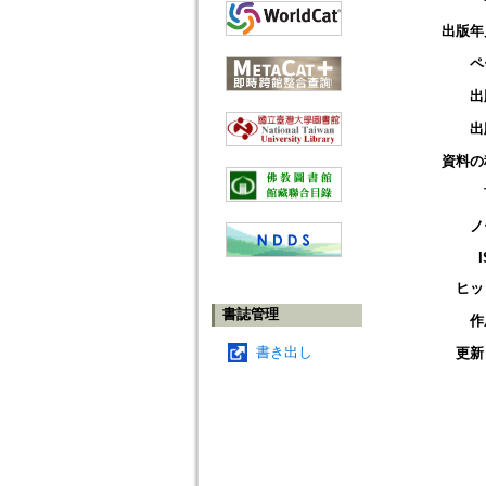
出版年
ペ
出
出
資料の
ノ
ヒッ
書誌管理
作
書き出し
更新