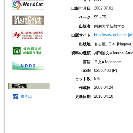
2002.07.01
出版年月日
55 - 75
ページ
出版者
同朋大学仏教学会
http://www.doho.ac.jp/
出版サイト
出版地
名古屋, 日本 [Nagoya, 
資料の種類
期刊論文=Journal Artic
言語
日文=Japanese
ISSN
02898403 (P)
570
ヒット数
書誌管理
2009.04.24
作成日
書き出し
2018.04.10
更新日期