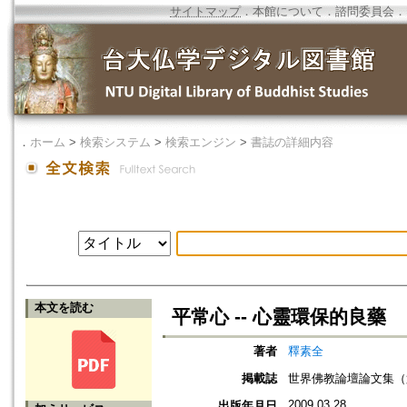
サイトマップ
．
本館について
．
諮問委員会
．
．
ホーム
>
検索システム
>
検索エンジン
>
書誌の詳細内容
本文を読む
平常心 -- 心靈環保的良藥
著者
釋素全
掲載誌
世界佛教論壇論文集（
2009.03.28
出版年月日