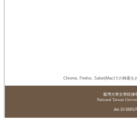
Chrome, Firefox, Safari(
臺灣大學
文學院佛
National Taiwan Universi
doi:10.6681