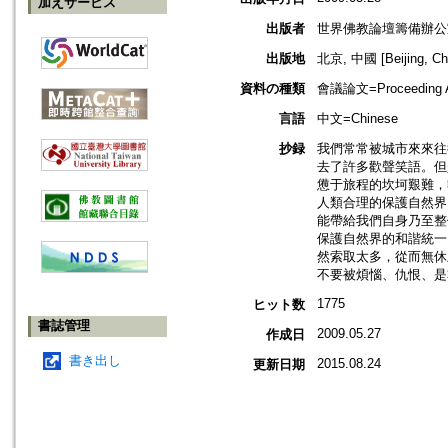
加えサービス
出版者
世界佛教論壇籌備辦公室=Prepa
出版地
北京, 中國 [Beijing, Ch
資料の種類
會議論文=Proceeding Ar
言語
中文=Chinese
抄録
我們常常被城市來來往
去了許多歡聲笑語。但
憊于旅程的坎坷艱難，
人類合理的保護自然界
能帶給我們自身乃至整
保護自然界的和諧統一
然索取太多，從而無休
不要被煩惱、仇恨、是
1775
ヒット数
書誌管理
2009.05.27
作成日
書き出し
2015.08.24
更新日期