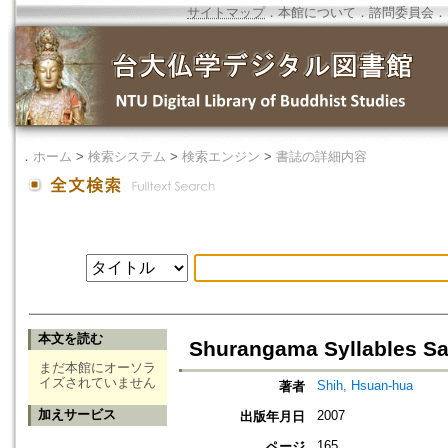
サイトマップ
．
本館について
．
諮問委員会
．
．
ホーム
>
検索システム
>
検索エンジン
>
書誌の詳細内容
本文を読む
Shurangama Syllables Sa
まだ本館にオーソラ
イズされていません
Shih, Hsuan-hua
著者
加えサービス
2007
出版年月日
165
ページ