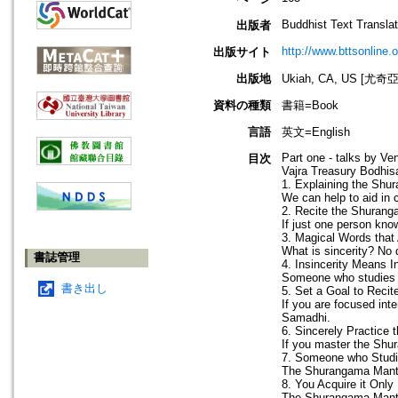
Buddhist Text Translat
出版者
http://www.bttsonline.o
出版サイト
出版地
Ukiah, CA, US [
資料の種類
書籍=Book
言語
英文=English
Part one - talks by V
目次
Vajra Treasury Bodhisa
1. Explaining the Shu
We can help to aid in 
2. Recite the Shurang
If just one person kno
3. Magical Words tha
What is sincerity? No 
書誌管理
4. Insincerity Means I
Someone who studies t
書き出し
5. Set a Goal to Reci
If you are focused int
Samadhi.
6. Sincerely Practice
If you master the Shur
7. Someone who Studi
The Shurangama Mantra 
8. You Acquire it Onl
The Shurangama Mantra