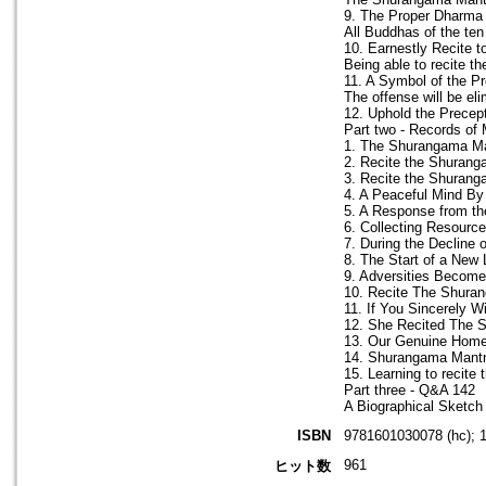
9. The Proper Dharma 
All Buddhas of the te
10. Earnestly Recite 
Being able to recite t
11. A Symbol of the P
The offense will be e
12. Uphold the Precep
Part two - Records of
1. The Shurangama M
2. Recite the Shuran
3. Recite the Shuran
4. A Peaceful Mind By
5. A Response from t
6. Collecting Resourc
7. During the Declin
8. The Start of a New
9. Adversities Become
10. Recite The Shura
11. If You Sincerely
12. She Recited The 
13. Our Genuine Home
14. Shurangama Mantra
15. Learning to recit
Part three - Q&A 142
A Biographical Sketch
ISBN
9781601030078 (hc); 
961
ヒット数