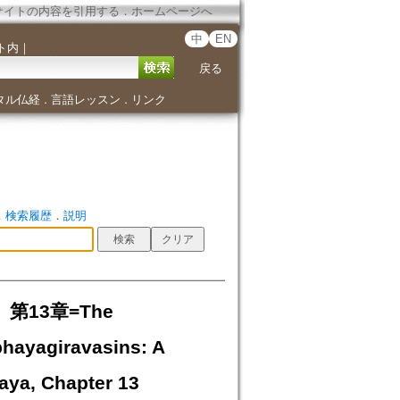
サイトの内容を引用する
．
ホームページへ
中
EN
ト内
｜
戻る
タル仏経
言語レッスン
リンク
．
．
．
検索履歴
．
説明
13章=The
hayagiravasins: A
aya, Chapter 13