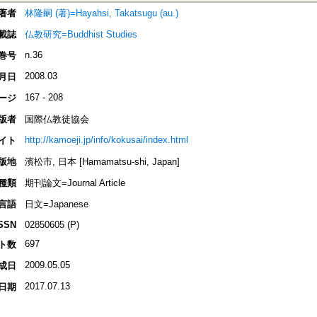
著者
林隆嗣 (著)=Hayahsi, Takatsugu (au.)
載誌
仏教研究=Buddhist Studies
n.36
巻号
2008.03
月日
167 - 208
ージ
版者
国際仏教徒協会
http://kamoeji.jp/info/kokusai/index.html
イト
版地
濱松市, 日本 [Hamamatsu-shi, Japan]
種類
期刊論文=Journal Article
言語
日文=Japanese
SSN
02850605 (P)
697
ト数
2009.05.05
成日
2017.07.13
日期