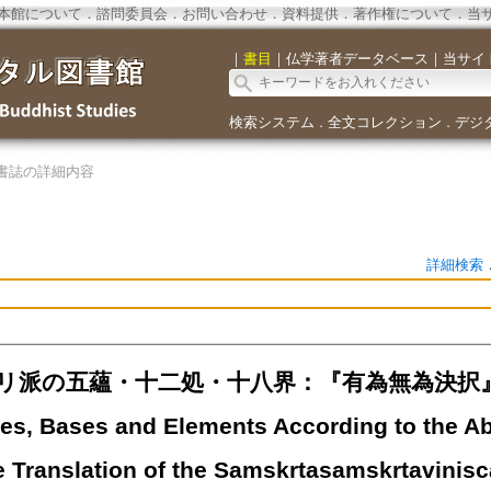
本館について
．
諮問委員会
．
お問い合わせ
．
資料提供
．
著作権について
．
当
｜
書目
｜
仏学著者データベース
｜
当サイ
検索システム
全文コレクション
デジ
．
．
書誌の詳細内容
詳細検索
リ派の五蘊・十二処・十八界：『有為無為決択』第
es, Bases and Elements According to the Ab
 Translation of the Samskrtasamskrtavinisc