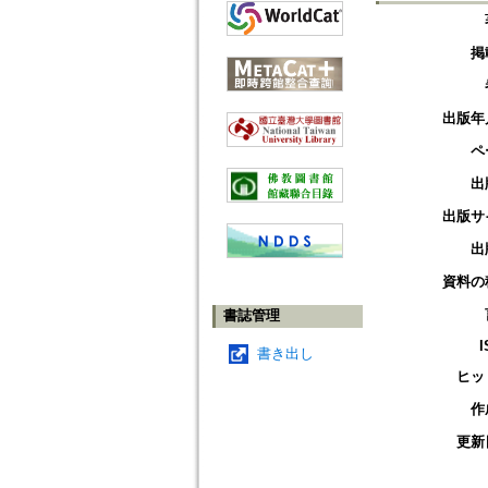
掲
出版年
ペ
出
出版サ
出
資料の
書誌管理
I
書き出し
ヒッ
作
更新