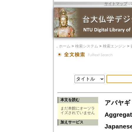
サイトマップ
．
．
ホーム
>
検索システム
>
検索エンジン
>
本文を読む
アバヤギ
まだ本館にオーソラ
イズされていません
Aggregat
加えサービス
Japanese