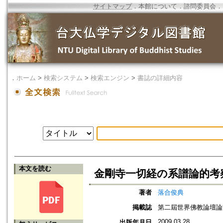
サイトマップ
．
本館について
．
諮問委員会
．
．
ホーム
>
検索システム
>
検索エンジン
>
書誌の詳細内容
本文を読む
金剛寺一切経の系譜論的考
著者
落合俊典
掲載誌
第二屆世界佛教論壇論
2009.03.28
出版年月日