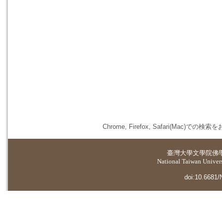
Chrome, Firefox, Safari(
臺灣大學
文學院佛
National Taiwan Universi
doi:10.6681