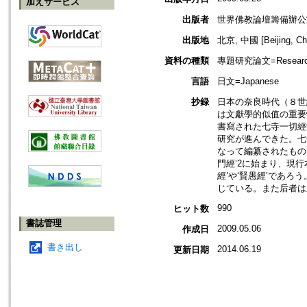
加えサービス
出版者
世界佛教論壇籌備辦公室=Prepa
出版地
北京, 中國 [Beijing, Ch
資料の種類
專題研究論文=Research
言語
日文=Japanese
抄録
日本の奈良時代（８世
は文獻學的似值の重要
書寫された七寺一切經
研究が進んできた。七
なって編纂されたもの
門經’2に始まり、現
經’や‘賢愚經’であ
じている。また后者は
990
ヒット数
書誌管理
2009.05.06
作成日
書き出し
2014.06.19
更新日期