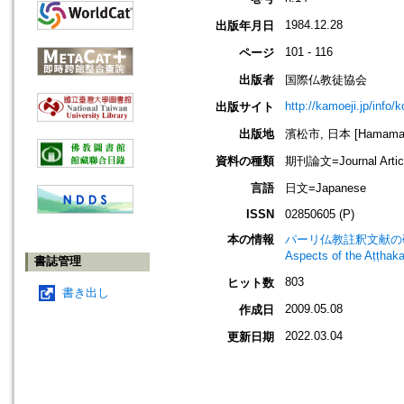
1984.12.28
出版年月日
101 - 116
ページ
出版者
国際仏教徒協会
http://kamoeji.jp/info/
出版サイト
出版地
濱松市, 日本 [Hamamatsu
資料の種類
期刊論文=Journal Artic
言語
日文=Japanese
ISSN
02850605 (P)
本の情報
パーリ仏教註釈文献の研究 : 
Aspects of the Aṭṭhak
書誌管理
803
ヒット数
書き出し
2009.05.08
作成日
2022.03.04
更新日期