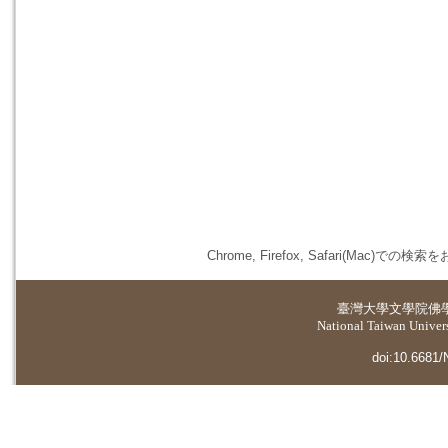
Chrome, Firefox, Safari(
臺灣大學
文學院佛
National Taiwan Universi
doi:10.6681