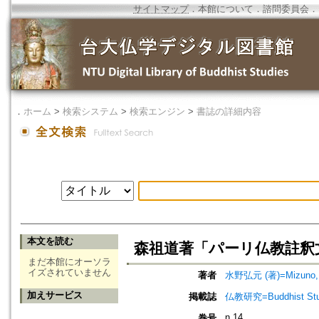
サイトマップ
．
本館について
．
諮問委員会
．
．
ホーム
>
検索システム
>
検索エンジン
>
書誌の詳細内容
本文を読む
森祖道著「パーリ仏教註釈
まだ本館にオーソラ
イズされていません
著者
水野弘元 (著)=Mizuno, K
加えサービス
掲載誌
仏教研究=Buddhist Stu
n.14
巻号