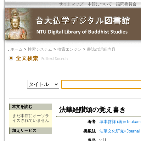
サイトマップ
．
本館について
．
諮問委員会
．
．
ホーム
>
検索システム
>
検索エンジン
>
書誌の詳細内容
本文を読む
法華経讃頌の覚え書き
まだ本館にオーソラ
イズされていません
著者
塚本啓祥 (著)=Tsukamoto
加えサービス
掲載誌
法華文化研究=Journal of 
v.11
巻号