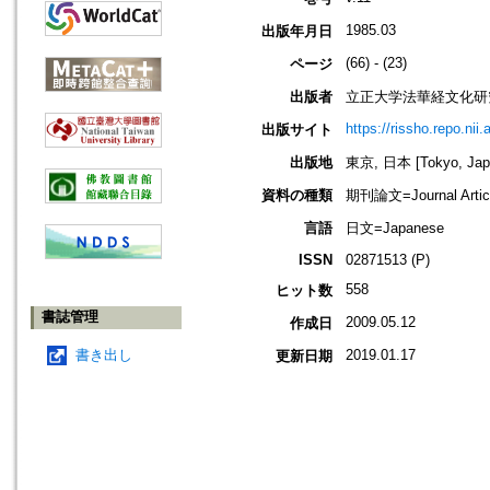
1985.03
出版年月日
(66) - (23)
ページ
出版者
立正大学法華経文化研
https://rissho.repo.n
出版サイト
出版地
東京, 日本 [Tokyo, Jap
資料の種類
期刊論文=Journal Artic
言語
日文=Japanese
ISSN
02871513 (P)
558
ヒット数
書誌管理
2009.05.12
作成日
書き出し
2019.01.17
更新日期