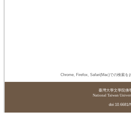
Chrome, Firefox, Safari(
臺灣大學
文學院佛
National Taiwan Universi
doi:10.6681