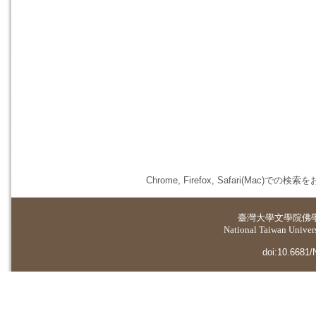
Chrome, Firefox, Safari(
臺灣大學
文學院佛
National Taiwan Universi
doi:10.6681