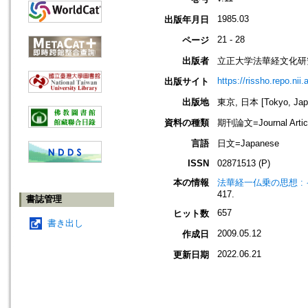
1985.03
出版年月日
21 - 28
ページ
出版者
立正大学法華経文化研
https://rissho.repo.n
出版サイト
出版地
東京, 日本 [Tokyo, Jap
資料の種類
期刊論文=Journal Artic
言語
日文=Japanese
ISSN
02871513 (P)
本の情報
法華経一仏乗の思想 :
417.
書誌管理
657
ヒット数
書き出し
2009.05.12
作成日
2022.06.21
更新日期