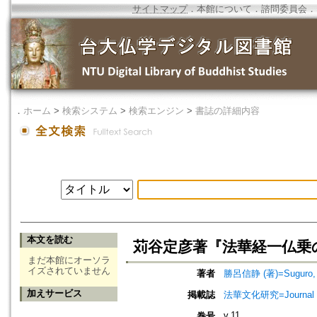
サイトマップ
．
本館について
．
諮問委員会
．
．
ホーム
>
検索システム
>
検索エンジン
>
書誌の詳細内容
本文を読む
苅谷定彦著『法華経一仏乗
まだ本館にオーソラ
イズされていません
著者
勝呂信静 (著)=Suguro, Sh
加えサービス
掲載誌
法華文化研究=Journal of 
v.11
巻号