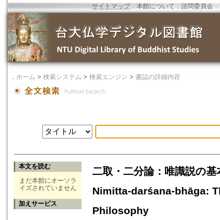
サイトマップ
．
本館について
．
諮問委員会
．
．
ホーム
>
検索システム
>
検索エンジン
>
書誌の詳細内容
本文を読む
二取・二分論：唯識説の基本的思想=T
まだ本館にオーソラ
イズされていません
Nimitta-darśana-bhāga: T
加えサービス
Philosophy