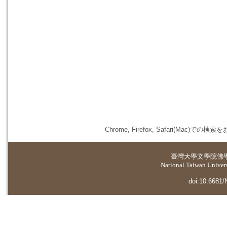
Chrome, Firefox, Safari(
臺灣大學
文學院佛
National Taiwan Universi
doi:10.6681