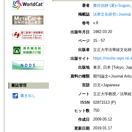
著者
勝呂信静 (著)=Suguro, Sh
掲載誌
法華文化研究=Journal of 
v.8
巻号
1982.03.20
出版年月日
15 - 57
ページ
出版者
立正大学法華経文化研
https://rissho.repo.n
出版サイト
出版地
東京, 日本 [Tokyo, Jap
資料の種類
期刊論文=Journal Artic
言語
日文=Japanese
書誌管理
ノート
立正大学教授／法華経
書き出し
ISSN
02871513 (P)
750
ヒット数
2009.05.12
作成日
2019.01.17
更新日期