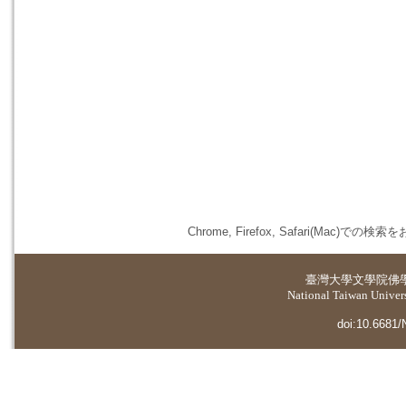
Chrome, Firefox, Safari(
臺灣大學
文學院佛
National Taiwan Universi
doi:10.6681