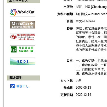
加えサービス
出版地
浙江, 中國 [Chechiang,
資料の種類
期刊論文=Journal Artic
言語
中文=Chinese
抄録
佛教，從它誕生的時候
家事務等社會職責，都
的印象。學佛，在中國
社會責任，提升人生價
些中國人所理解的那樣
成的衰落期佛教的特性
目次
一、佛教從誕生起就涵
二、佛教的教義中一直
三、我國的前輩高僧、
四、佛教應承擔社會責
書誌管理
558
ヒット数
書き出し
2009.05.13
作成日
2020.12.14
更新日期