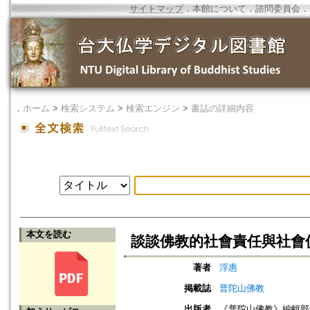
サイトマップ
．
本館について
．
諮問委員会
．
．
ホーム
>
検索システム
>
検索エンジン
>
書誌の詳細内容
本文を読む
談談佛教的社會責任與社會
著者
浮惠
掲載誌
普陀山佛教
出版者
《普陀山佛教》編輯部