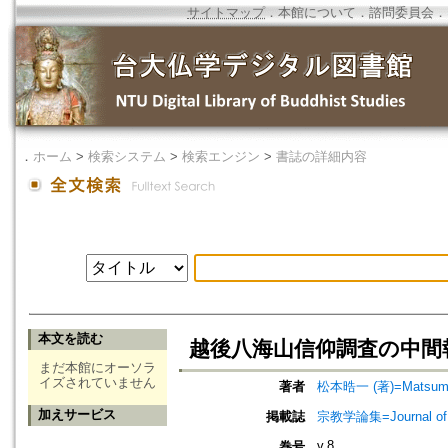
サイトマップ
．
本館について
．
諮問委員会
．
．
ホーム
>
検索システム
>
検索エンジン
>
書誌の詳細内容
本文を読む
越後八海山信仰調査の中間報
まだ本館にオーソラ
イズされていません
著者
松本晧一 (著)=Matsumoto
加えサービス
掲載誌
宗教学論集=Journal o
v.8
巻号