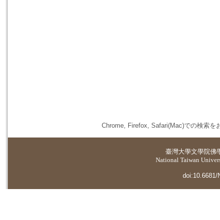
Chrome, Firefox, Safari(
臺灣大學
文學院佛
National Taiwan Universi
doi:10.6681