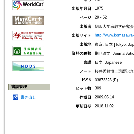
1975
出版年月日
29 - 52
ページ
出版者
駒沢大学宗教学研究会
http://www.komazawa-u
出版サイト
出版地
東京, 日本 [Tokyo, Jap
資料の種類
期刊論文=Journal Artic
言語
日文=Japanese
ノート
桜井秀雄博士還暦記念
ISSN
03873323 (P)
書誌管理
309
ヒット数
書き出し
2009.05.14
作成日
2018.11.02
更新日期