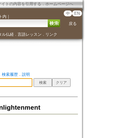
サイトの内容を引用する
．
ホームページへ
中
EN
ト内
｜
戻る
タル仏経
言語レッスン
リンク
．
．
．
検索履歴
．
説明
lightenment