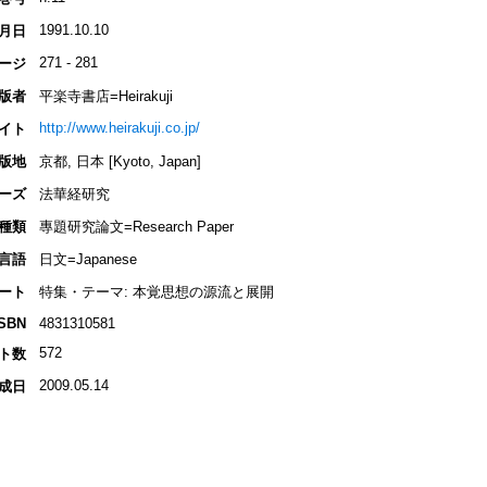
1991.10.10
月日
271 - 281
ージ
版者
平楽寺書店=Heirakuji
http://www.heirakuji.co.jp/
イト
版地
京都, 日本 [Kyoto, Japan]
ーズ
法華経研究
種類
專題研究論文=Research Paper
言語
日文=Japanese
ート
特集・テーマ: 本覚思想の源流と展開
ISBN
4831310581
572
ト数
2009.05.14
成日