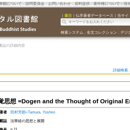
本館について
．
諮問委員会
．
お問い合わせ
．
資料提供
．
著作権について
．
当
｜
書目
｜
仏学著者データベース
｜
当サイ
検索システム
全文コレクション
デジ
．
．
書誌の詳細内容
詳細検索
 =Dogen and the Thought of Original En
著者
田村芳朗=Tamura, Yoshiro
載誌
法華経の思想と展開
n.11
巻号