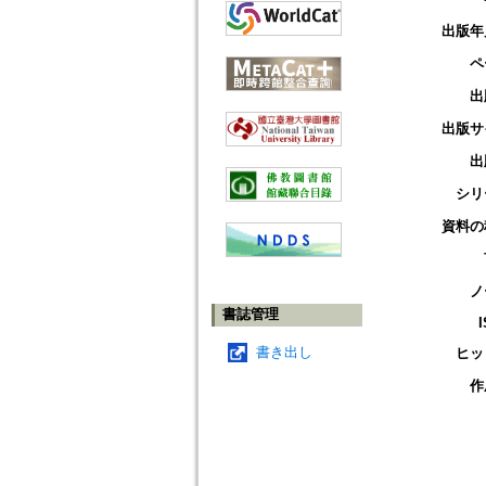
出版年
ペ
出
出版サ
出
シリ
資料の
ノ
書誌管理
書き出し
ヒッ
作