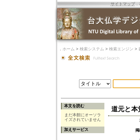
サイトマップ
．
．
ホーム
>
検索システム
>
検索エンジン
>
本文を読む
道元と本覚思想
まだ本館にオーソラ
イズされていません
加えサービス
掲