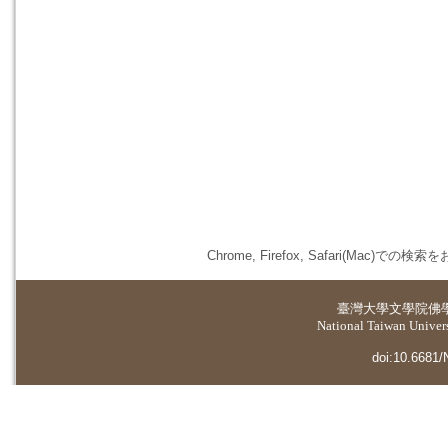
Chrome, Firefox, Safari(
臺灣大學
文學院佛
National Taiwan Universi
doi:10.6681