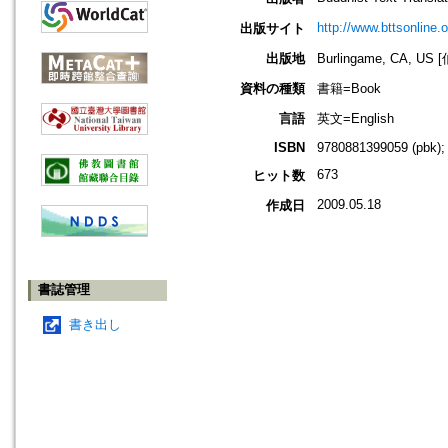
http://www.bttsonline.o
出版サイト
出版地
Burlingame, CA, 
資料の種類
書籍=Book
言語
英文=English
ISBN
9780881399059 (pbk);
673
ヒット数
2009.05.18
作成日
書誌管理
書き出し