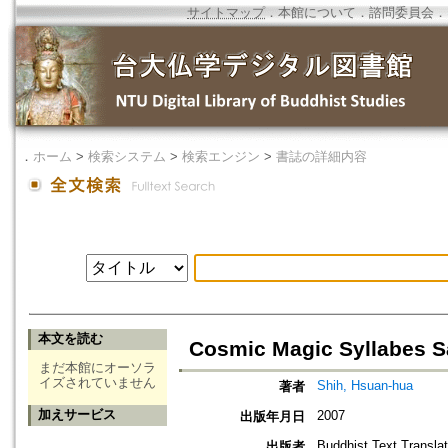
サイトマップ
．
本館について
．
諮問委員会
．
．
ホーム
>
検索システム
>
検索エンジン
>
書誌の詳細内容
本文を読む
Cosmic Magic Syllabes S
まだ本館にオーソラ
イズされていません
Shih, Hsuan-hua
著者
加えサービス
2007
出版年月日
Buddhist Text Translat
出版者