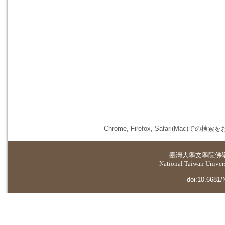
Chrome, Firefox, Safari(
臺灣大學
文學院佛
National Taiwan Universi
doi:10.6681