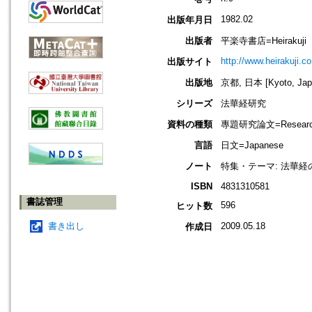
1982.02
出版年月日
出版者
平楽寺書店=Heirakuji
http://www.heirakuji.co
出版サイト
出版地
京都, 日本 [Kyoto, Jap
シリーズ
法華経研究
資料の種類
專題研究論文=Research
言語
日文=Japanese
ノート
特集・テーマ: 法華
ISBN
4831310581
書誌管理
596
ヒット数
書き出し
2009.05.18
作成日