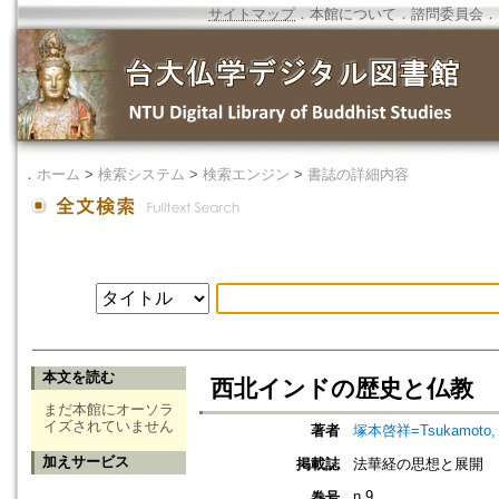
サイトマップ
．
本館について
．
諮問委員会
．
．
ホーム
>
検索システム
>
検索エンジン
>
書誌の詳細内容
本文を読む
西北インドの歴史と仏教
まだ本館にオーソラ
イズされていません
著者
塚本啓祥=Tsukamoto, 
加えサービス
掲載誌
法華経の思想と展開
n.9
巻号