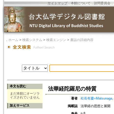
サイトマップ
．
本館について
．
諮問委員会
．
．
ホーム
>
検索システム
>
検索エンジン
>
書誌の詳細内容
本文を読む
法華経陀羅尼の特質
まだ本館にオーソラ
イズされていません
著者
松長有慶=Matsunaga, 
加えサービス
掲載誌
法華経の思想と展開
n.8
巻号