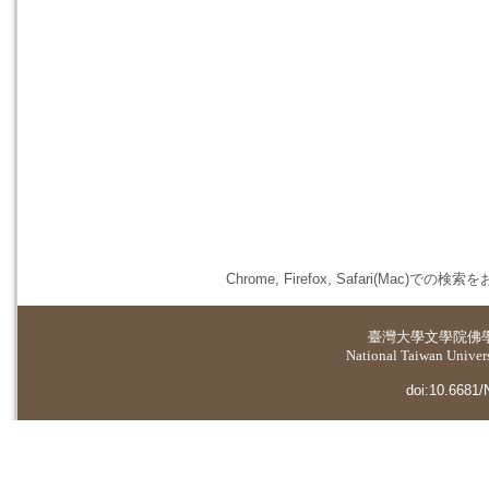
Chrome, Firefox, Safari(
臺灣大學
文學院佛
National Taiwan Universi
doi:10.6681