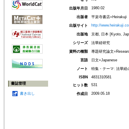
1980.02
出版年月日
出版者
平楽寺書店=Heirakuji
http://www.heirakuji.co
出版サイト
出版地
京都, 日本 [Kyoto, Jap
シリーズ
法華経研究
資料の種類
專題研究論文=Research
言語
日文=Japanese
ノート
特集・テーマ: 法華
ISBN
4831310581
書誌管理
531
ヒット数
書き出し
2009.05.18
作成日