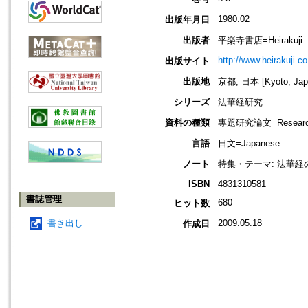
1980.02
出版年月日
出版者
平楽寺書店=Heirakuji
http://www.heirakuji.co
出版サイト
出版地
京都, 日本 [Kyoto, Jap
シリーズ
法華経研究
資料の種類
專題研究論文=Research
言語
日文=Japanese
ノート
特集・テーマ: 法華
ISBN
4831310581
書誌管理
680
ヒット数
書き出し
2009.05.18
作成日