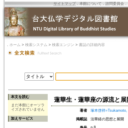
サイトマップ
．
本館について
．
諮問委員会
．
．
ホーム
>
検索システム
>
検索エンジン
>
書誌の詳細内容
本文を読む
蓮華生・蓮華座の源流と展
まだ本館にオーソラ
イズされていません
著者
塚本啓祥=Tsukamoto, 
加えサービス
掲載誌
法華経の思想と展開
n.8
巻号