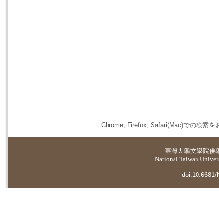
Chrome, Firefox, Safari(
臺灣大學
文學院佛
National Taiwan Universi
doi:10.6681