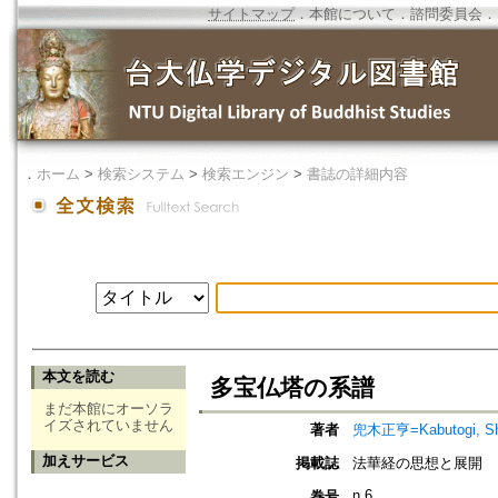
サイトマップ
．
本館について
．
諮問委員会
．
．
ホーム
>
検索システム
>
検索エンジン
>
書誌の詳細内容
本文を読む
多宝仏塔の系譜
まだ本館にオーソラ
イズされていません
著者
兜木正亨=Kabutogi, S
加えサービス
掲載誌
法華経の思想と展開
n.6
巻号