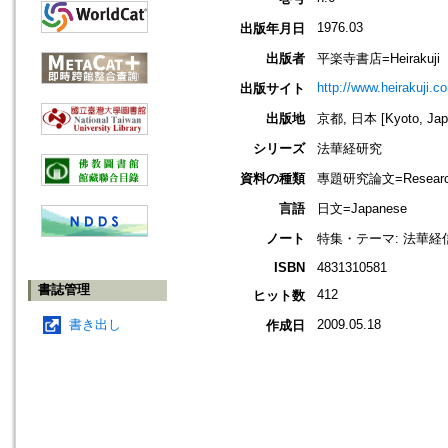
1976.03
出版年月日
出版者
平楽寺書店=Heirakuji
http://www.heirakuji.co
出版サイト
出版地
京都, 日本 [Kyoto, Jap
シリーズ
法華経研究
資料の種類
專題研究論文=Research
言語
日文=Japanese
ノート
特集・テーマ: 法華
ISBN
4831310581
書誌管理
412
ヒット数
書き出し
2009.05.18
作成日