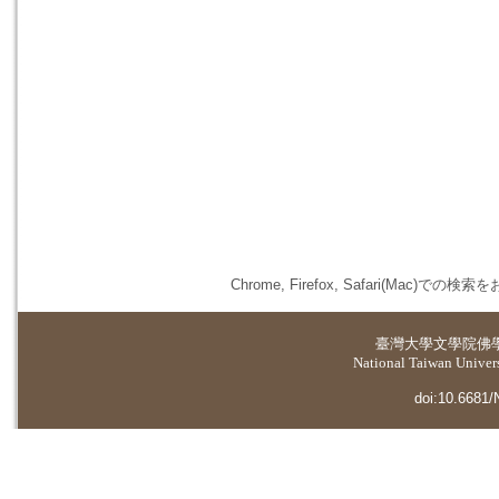
Chrome, Firefox, Safari(
臺灣大學
文學院佛
National Taiwan Universi
doi:10.6681