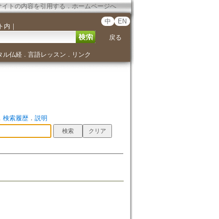
サイトの内容を引用する
．
ホームページへ
中
EN
ト内
｜
戻る
タル仏経
言語レッスン
リンク
．
．
．
検索履歴
．
説明