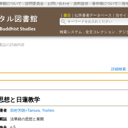
本館について
．
諮問委員会
．
お問い合わせ
．
資料提供
．
著作権について
．
当
｜
書目
｜
仏学著者データベース
｜
当サイ
検索システム
全文コレクション
デジ
．
．
書誌の詳細内容
詳細検索
思想と日蓮教学
著者
田村芳朗=Tamura, Yoshiro
載誌
法華経の思想と展開
n.5
巻号