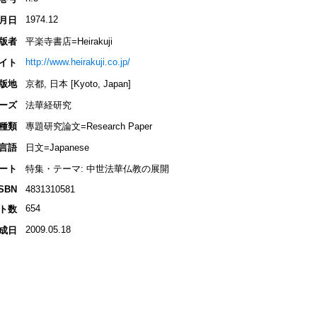
1974.12
月日
版者
平楽寺書店=Heirakuji
http://www.heirakuji.co.jp/
イト
版地
京都, 日本 [Kyoto, Japan]
ーズ
法華経研究
種類
專題研究論文=Research Paper
言語
日文=Japanese
ート
特集・テーマ: 中世法華仏教の展開
ISBN
4831310581
654
ト数
2009.05.18
成日