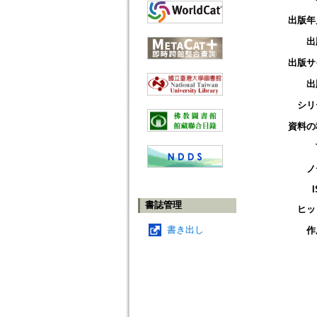
出版年
出
出版サ
出
シリ
資料の
ノ
書誌管理
ヒッ
書き出し
作