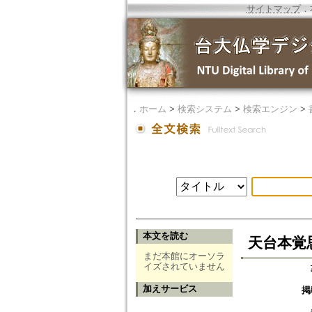
サイトマップ
．
．
ホーム
>
検索システム
>
検索エンジン
>
本文を読む
天台本覚
まだ本館にオーソラ
イズされていません
加えサービス
掲