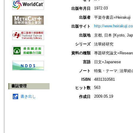
1972.03
出版年月日
出版者
平楽寺書店=Heirakuji
http://www.heirakuji.co
出版サイト
出版地
京都, 日本 [Kyoto, Jap
シリーズ
法華経研究
資料の種類
專題研究論文=Research
言語
日文=Japanese
ノート
特集・テーマ: 法華
ISBN
4831310581
書誌管理
563
ヒット数
書き出し
2009.05.19
作成日