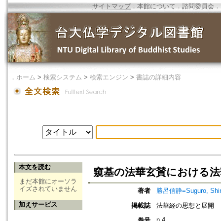
サイトマップ
．
本館について
．
諮問委員会
．
．
ホーム
>
検索システム
>
検索エンジン
>
書誌の詳細内容
本文を読む
窺基の法華玄賛における法
まだ本館にオーソラ
イズされていません
著者
勝呂信静=Suguro, Shin
加えサービス
掲載誌
法華経の思想と展開
n.4
巻号