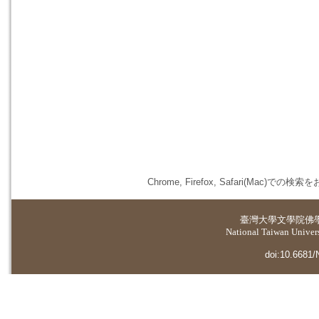
Chrome, Firefox, Safari(
臺灣大學
文學院佛
National Taiwan Universi
doi:10.6681