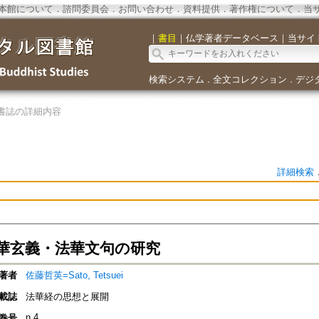
本館について
．
諮問委員会
．
お問い合わせ
．
資料提供
．
著作権について
．
当
｜
書目
｜
仏学著者データベース
｜
当サイ
検索システム
全文コレクション
デジ
．
．
書誌の詳細内容
詳細検索
華玄義・法華文句の研究
著者
佐藤哲英=Sato, Tetsuei
載誌
法華経の思想と展開
n.4
巻号