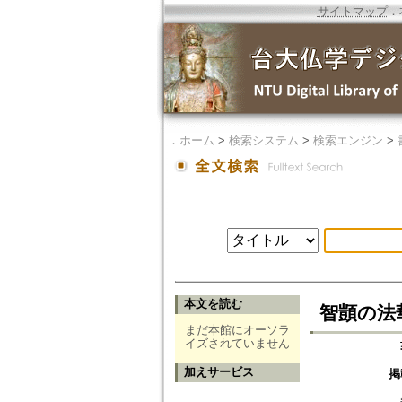
サイトマップ
．
．
ホーム
>
検索システム
>
検索エンジン
>
本文を読む
智顗の法
まだ本館にオーソラ
イズされていません
加えサービス
掲