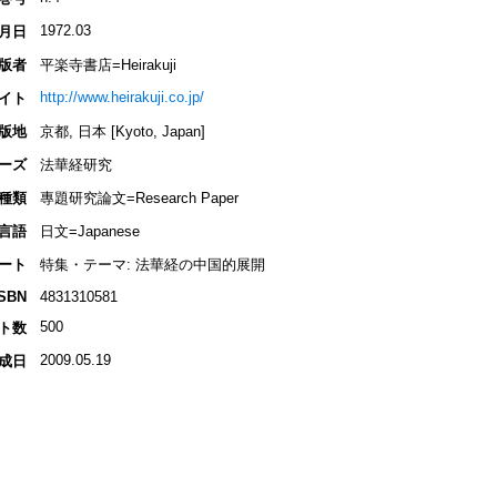
1972.03
月日
版者
平楽寺書店=Heirakuji
http://www.heirakuji.co.jp/
イト
版地
京都, 日本 [Kyoto, Japan]
ーズ
法華経研究
種類
專題研究論文=Research Paper
言語
日文=Japanese
ート
特集・テーマ: 法華経の中国的展開
ISBN
4831310581
500
ト数
2009.05.19
成日