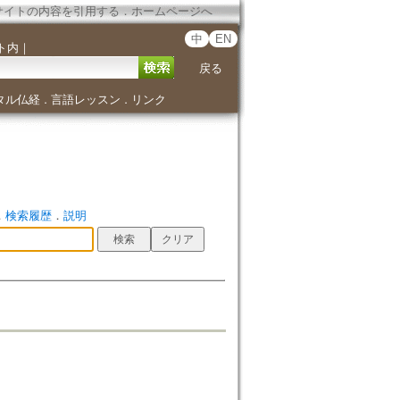
サイトの内容を引用する
．
ホームページへ
中
EN
ト内
｜
戻る
タル仏経
言語レッスン
リンク
．
．
．
検索履歴
．
説明