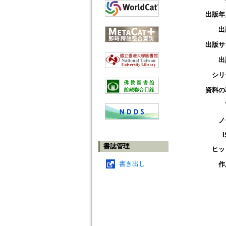
出版年
出
出版サ
出
シリ
資料の
ノ
書誌管理
ヒッ
書き出し
作