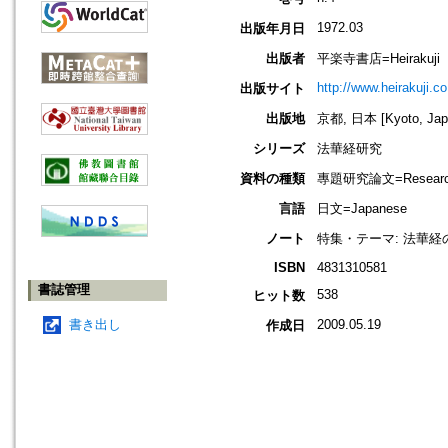
1972.03
出版年月日
出版者
平楽寺書店=Heirakuji
http://www.heirakuji.co
出版サイト
出版地
京都, 日本 [Kyoto, Jap
シリーズ
法華経研究
資料の種類
專題研究論文=Research
言語
日文=Japanese
ノート
特集・テーマ: 法華
ISBN
4831310581
書誌管理
538
ヒット数
書き出し
2009.05.19
作成日