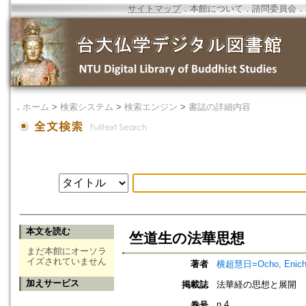
サイトマップ
．
本館について
．
諮問委員会
．
．
ホーム
>
検索システム
>
検索エンジン
>
書誌の詳細内容
本文を読む
竺道生の法華思想
まだ本館にオーソラ
イズされていません
著者
横超慧日=Ocho, Enich
加えサービス
掲載誌
法華経の思想と展開
n.4
巻号