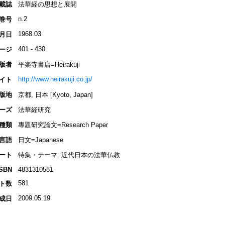
載誌
法華経の思想と展開
n.2
巻号
1968.03
月日
401 - 430
ージ
版者
平楽寺書店=Heirakuji
http://www.heirakuji.co.jp/
イト
版地
京都, 日本 [Kyoto, Japan]
ーズ
法華経研究
種類
專題研究論文=Research Paper
言語
日文=Japanese
ート
特集・テーマ: 近代日本の法華仏教
ISBN
4831310581
581
ト数
2009.05.19
成日