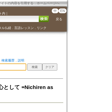
サイトの内容を引用する
．
ホームページへ
中
EN
ト内
｜
戻る
タル仏経
言語レッスン
リンク
．
．
．
検索履歴
．
説明
して =Nichiren as