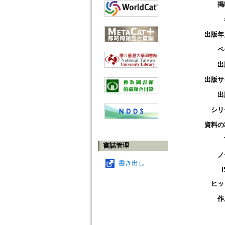
掲
出版年
ペ
出
出版サ
出
シリ
資料の
書誌管理
ノ
書き出し
ヒッ
作