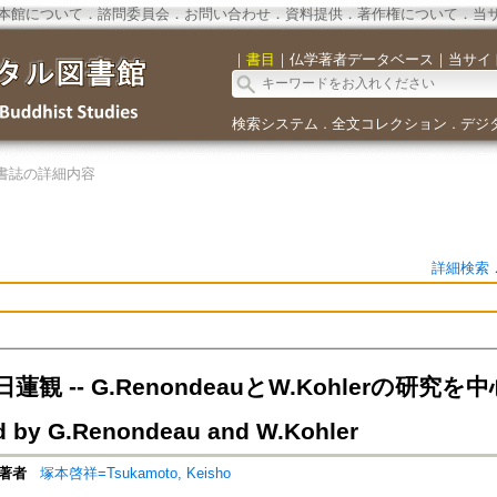
本館について
．
諮問委員会
．
お問い合わせ
．
資料提供
．
著作権について
．
当
｜
書目
｜
仏学著者データベース
｜
当サイ
検索システム
全文コレクション
デジ
．
．
書誌の詳細内容
詳細検索
観 -- G.RenondeauとW.Kohlerの研究を中心と
 by G.Renondeau and W.Kohler
著者
塚本啓祥=Tsukamoto, Keisho