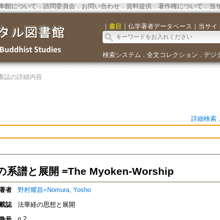
本館について
．
諮問委員会
．
お問い合わせ
．
資料提供
．
著作権について
．
当
｜
書目
｜
仏学著者データベース
｜
当サイ
検索システム
全文コレクション
デジ
．
．
書誌の詳細内容
詳細検索
譜と展開 =The Myoken-Worship
著者
野村耀昌=Nomura, Yosho
載誌
法華経の思想と展開
n.2
巻号