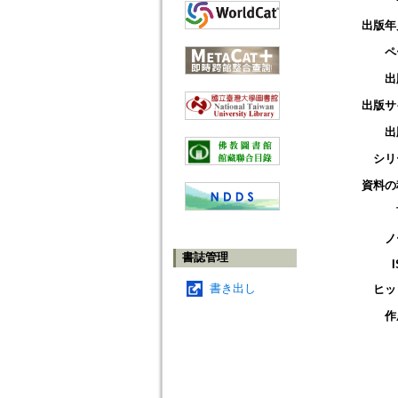
出版年
ペ
出
出版サ
出
シリ
資料の
ノ
書誌管理
書き出し
ヒッ
作