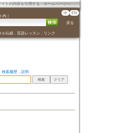
サイトの内容を引用する
．
ホームページへ
中
EN
ト内
｜
戻る
タル仏経
言語レッスン
リンク
．
．
．
検索履歴
．
説明