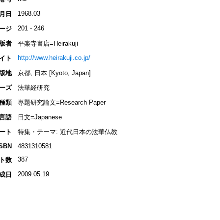
1968.03
月日
201 - 246
ージ
版者
平楽寺書店=Heirakuji
http://www.heirakuji.co.jp/
イト
版地
京都, 日本 [Kyoto, Japan]
ーズ
法華経研究
種類
專題研究論文=Research Paper
言語
日文=Japanese
ート
特集・テーマ: 近代日本の法華仏教
ISBN
4831310581
387
ト数
2009.05.19
成日