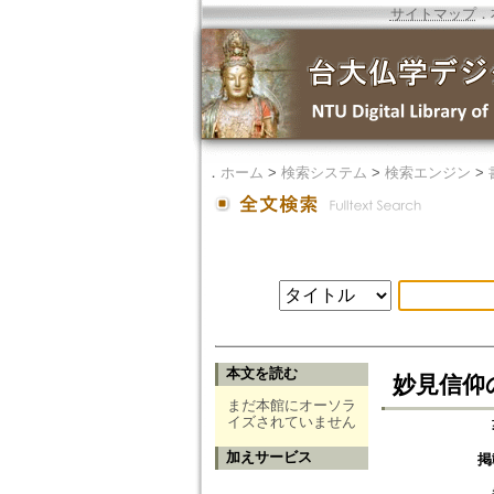
サイトマップ
．
．
ホーム
>
検索システム
>
検索エンジン
>
本文を読む
妙見信仰の系
まだ本館にオーソラ
イズされていません
加えサービス
掲