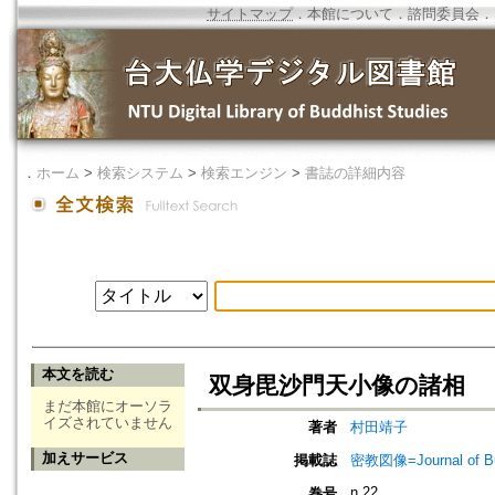
サイトマップ
．
本館について
．
諮問委員会
．
．
ホーム
>
検索システム
>
検索エンジン
>
書誌の詳細内容
本文を読む
双身毘沙門天小像の諸相
まだ本館にオーソラ
イズされていません
著者
村田靖子
加えサービス
掲載誌
密教図像=Journal of 
n.22
巻号