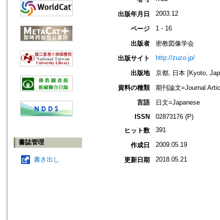
2003.12
出版年月日
1 - 16
ページ
出版者
密教図像学会
http://zuzo.jp/
出版サイト
出版地
京都, 日本 [Kyoto, Jap
資料の種類
期刊論文=Journal Artic
言語
日文=Japanese
ISSN
02873176 (P)
391
ヒット数
書誌管理
2009.05.19
作成日
書き出し
2018.05.21
更新日期