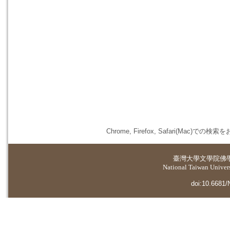
Chrome, Firefox, Safari(
臺灣大學
文學院佛
National Taiwan Universi
doi:10.6681