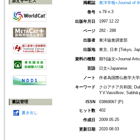
加えサービス
掲載誌
東洋学報=Journal of t
v.79 n.3
巻号
1997.12.22
出版年月日
282 - 288
ページ
出版者
東洋協會調査部
出版地
東京, 日本 [Tokyo, Jap
資料の種類
期刊論文=Journal Artic
言語
日文=Japanese
ノート
作者為国際仏教学大学
キーワード
クロアチア共和国; Dubrovn
Y.V.Vassilkov; Sabhā
書誌管理
ISSN
03869067 (P)
402
ヒット数
書き出し
2009.05.25
作成日
2020.08.03
更新日期