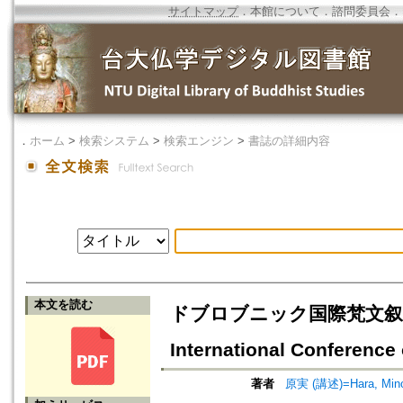
サイトマップ
．
本館について
．
諮問委員会
．
．
ホーム
>
検索システム
>
検索エンジン
>
書誌の詳細内容
本文を読む
ドブロブニック国際梵文叙事詩
International Conference
著者
原実 (講述)=Hara, Minor