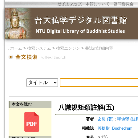
サイトマップ
．
本館について
．
諮問委員会
．
．
ホーム
>
検索システム
>
検索エンジン
>
書誌の詳細内容
本文を読む
八識規矩頌註解(五)
著者
玄奘 (著)
;
釋佛瑩 (註釋
掲載誌
菩提樹=Bodhedrum
n.136
巻号