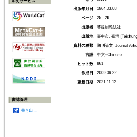
加えサービス
1964.03.08
出版年月日
25 - 29
ページ
出版者
菩提樹雜誌社
出版地
臺中市, 臺灣 [Taichung s
資料の種類
期刊論文=Journal Artic
言語
中文=Chinese
861
ヒット数
2009.06.22
作成日
2021.11.12
更新日期
書誌管理
書き出し