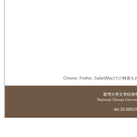
Chrome, Firefox, Safari(
臺灣大學
文學院佛
National Taiwan Universi
doi:10.6681