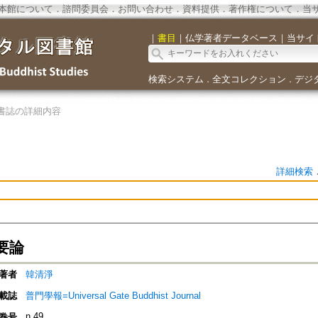
本館について
．
諮問委員会
．
お問い合わせ
．
資料提供
．
著作権について
．
当
｜
書目
｜
仏学著者データベース
｜
当サイ
検索システム
全文コレクション
デジ
．
．
書誌の詳細内容
詳細検索
要論
著者
韓清淨
載誌
普門學報=Universal Gate Buddhist Journal
n.49
巻号