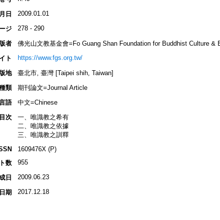
2009.01.01
月日
278 - 290
ージ
版者
佛光山文教基金會=Fo Guang Shan Foundation for Buddhist Culture & E
https://www.fgs.org.tw/
イト
版地
臺北市, 臺灣 [Taipei shih, Taiwan]
種類
期刊論文=Journal Article
言語
中文=Chinese
目次
一、唯識教之希有
二、唯識教之依據
三、唯識教之訓釋
ISSN
1609476X (P)
955
ト数
2009.06.23
成日
2017.12.18
日期