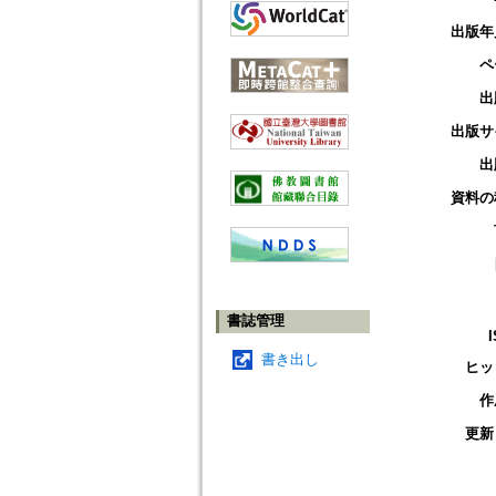
出版年
ペ
出
出版サ
出
資料の
書誌管理
書き出し
ヒッ
作
更新