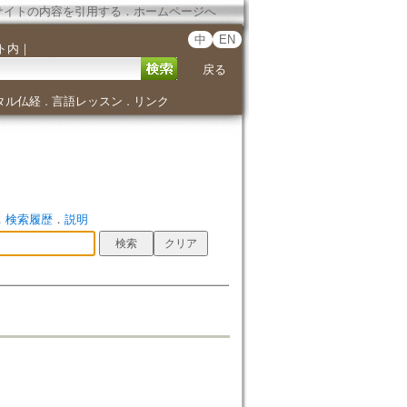
サイトの内容を引用する
．
ホームページへ
中
EN
ト内
｜
戻る
タル仏経
言語レッスン
リンク
．
．
．
検索履歴
．
説明