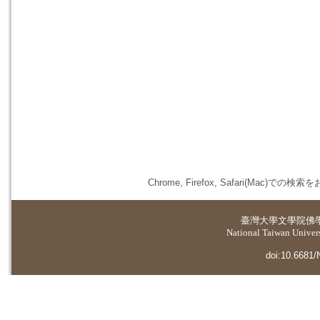
Chrome, Firefox, Safari(
臺灣大學
文學院佛
National Taiwan Universi
doi:10.6681