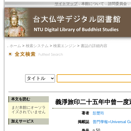
サイトマップ
．
本館について
．
諮問委員会
．
．
ホーム
>
検索システム
>
検索エンジン
>
書誌の詳細内容
本文を読む
義淨旅印二十五年中曾一度
まだ本館にオーソラ
イズされていません
著者
彭楚珩
加えサービス
掲載誌
普門學報=Universal Gate
n.50
巻号