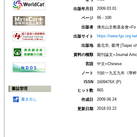
2009.03.01
出版年月日
95 - 100
ページ
出版者
佛光山文教基金會=Fo Guang 
https://www.fgs.org.tw
出版サイト
出版地
臺北市, 臺灣 [Taipei shi
資料の種類
期刊論文=Journal Artic
言語
中文=Chinese
ノート
刊於一九五九年《學粹
ISSN
1609476X (P)
書誌管理
865
ヒット数
書き出し
2009.06.24
作成日
2018.03.22
更新日期