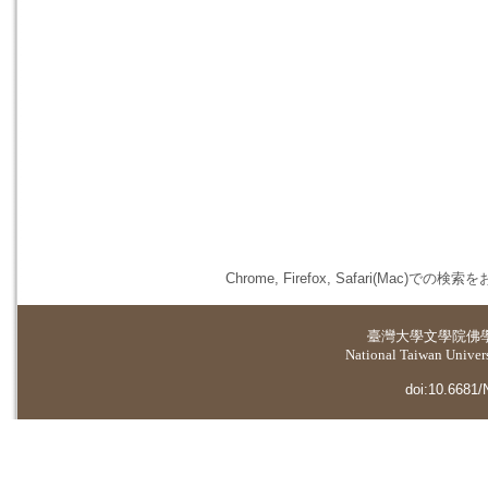
Chrome, Firefox, Safari(
臺灣大學
文學院佛
National Taiwan Universi
doi:10.6681