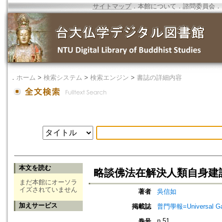
サイトマップ
．
本館について
．
諮問委員会
．
．
ホーム
>
検索システム
>
検索エンジン
>
書誌の詳細内容
本文を読む
略談佛法在解決人類自身建設
まだ本館にオーソラ
イズされていません
著者
吳信如
加えサービス
掲載誌
普門學報=Universal Gate
n.51
巻号