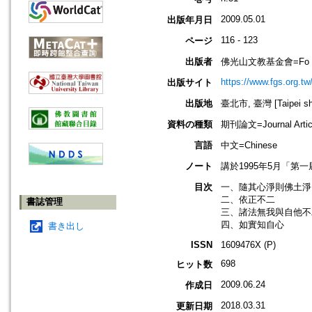
2009.05.01
出版年月日
116 - 123
ページ
出版者
佛光山文教基金會=Fo Guang 
https://www.fgs.org.tw
出版サイト
出版地
臺北市, 臺灣 [Taipei shi
資料の種類
期刊論文=Journal Artic
言語
中文=Chinese
ノート
講於1995年5月「
目次
一、隨其心淨則佛土淨
二、依正不二
書誌管理
三、諸法無我與自他不
四、如實知自心
書き出し
ISSN
1609476X (P)
698
ヒット数
2009.06.24
作成日
2018.03.31
更新日期