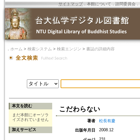
サイトマップ
．
本館について
．
諮問委員会
．
．
ホーム
>
検索システム
>
検索エンジン
>
書誌の詳細内容
本文を読む
こだわらない
まだ本館にオーソラ
イズされていません
著者
松長有慶
加えサービス
2008.12
出版年月日
231
ページ