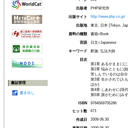
出版者
PHP研究所
http://www.php.co.jp/
出版サイト
出版地
東京, 日本 [Tokyo, Jap
資料の種類
書籍=Book
言語
日文=Japanese
キーワード
釈迦; 弘法大師
目次
第1章 あるがままに(
第2章 悩みとともに(
苦しんでいるのは自分
第3章 生かされて(
書誌管理
ほか)
第4章 しあわせに(現
書き出し
第5章 誰がために(み
ISBN
9784569705286
671
ヒット数
2009.06.30
作成日
2009.06.30