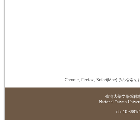
Chrome, Firefox, Safari(
臺灣大學
文學院佛
National Taiwan Universi
doi:10.6681