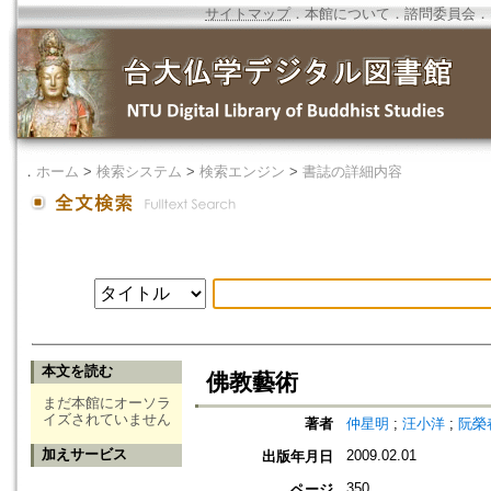
サイトマップ
．
本館について
．
諮問委員会
．
．
ホーム
>
検索システム
>
検索エンジン
>
書誌の詳細内容
本文を読む
佛教藝術
まだ本館にオーソラ
イズされていません
著者
仲星明
;
汪小洋
;
阮榮
加えサービス
2009.02.01
出版年月日
350
ページ