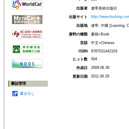
出版者
遼寧美術出版社
http://www.ilucking.c
出版サイト
出版地
遼寧, 中國 [Liaoning, C
資料の種類
書籍=Book
言語
中文=Chinese
ISBN
9787531442103
504
ヒット数
2009.06.30
作成日
2011.06.29
更新日期
書誌管理
書き出し