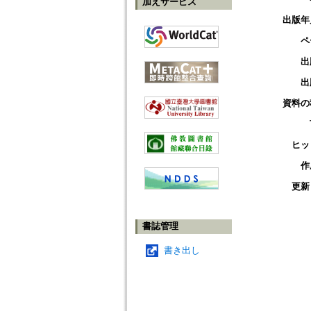
加えサービス
出版年
ペ
出
出
資料の
ヒッ
作
更新
書誌管理
書き出し