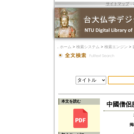
サイトマップ
．
．
ホーム
>
検索システム
>
検索エンジン
>
本文を読む
中國僧侶
掲