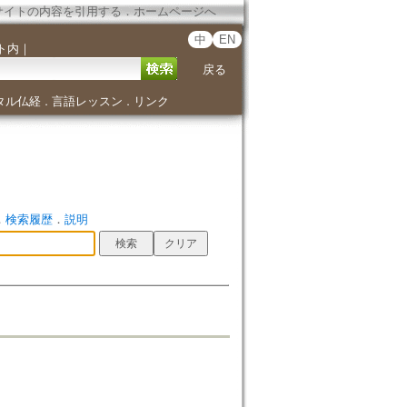
サイトの内容を引用する
．
ホームページへ
中
EN
ト内
｜
戻る
タル仏経
言語レッスン
リンク
．
．
．
検索履歴
．
説明