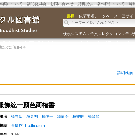
本館について
．
諮問委員会
．
お問い合わせ
．
資料提供
．
著作権について
．
当
｜
書目
｜
仏学著者データベース
｜
当サイ
検索システム
全文コレクション
デジ
．
．
書誌の詳細内容
詳細検索
服飾統一顏色商榷書
著者
釋白聖
;
釋東初
;
釋悟一
;
釋道安
;
釋樂觀
;
釋賢頓
載誌
菩提樹=Bodhedrum
n.148
巻号