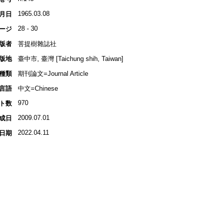
1965.03.08
月日
28 - 30
ージ
版者
菩提樹雜誌社
版地
臺中市, 臺灣 [Taichung shih, Taiwan]
種類
期刊論文=Journal Article
言語
中文=Chinese
970
ト数
2009.07.01
成日
2022.04.11
日期