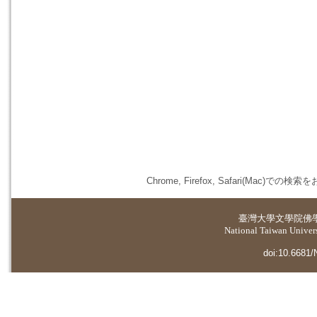
Chrome, Firefox, Safari(
臺灣大學
文學院佛
National Taiwan Universi
doi:10.6681