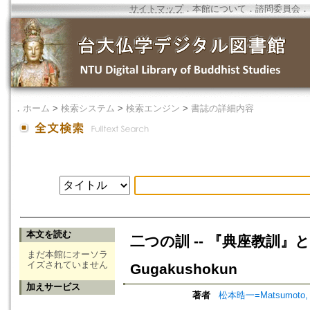
サイトマップ
．
本館について
．
諮問委員会
．
．
ホーム
>
検索システム
>
検索エンジン
>
書誌の詳細内容
本文を読む
二つの訓 -- 『典座教訓』と『倶学
まだ本館にオーソラ
イズされていません
Gugakushokun
加えサービス
著者
松本晧一=Matsumoto, K