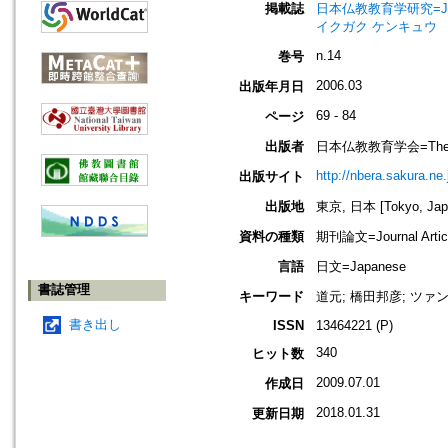
掲載誌
日本仏教教育学研究=Journal
イクガク ケンキュウ
n.14
巻号
2006.03
出版年月日
69 - 84
ページ
出版者
日本仏教教育学会=The Nippo
http://nbera.sakura.ne.
出版サイト
出版地
東京, 日本 [Tokyo, Jap
資料の種類
期刊論文=Journal Artic
言語
日文=Japanese
書誌管理
キーワード
道元; 橋田邦彦; ツァン
書き出し
ISSN
13464221 (P)
340
ヒット数
2009.07.01
作成日
2018.01.31
更新日期