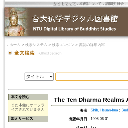
サイトマップ
．
本館について
．
諮問委員会
．
．
ホーム
>
検索システム
>
検索エンジン
>
書誌の詳細内容
本文を読む
The Ten Dharma Realms
まだ本館にオーソラ
イズされていません
Shih, Hsuan-hua
;
Bud
著者
加えサービス
1996.06.01
出版年月日
177
ページ