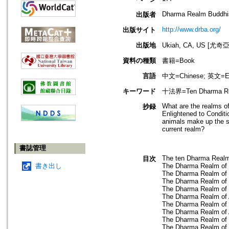
Dharma Realm Buddhis
出版者
http://www.drba.org/
出版サイト
出版地
Ukiah, CA, US [
資料の種類
書籍=Book
言語
中文=Chinese; 英文=En
キーワード
十法界=Ten Dharma R
What are the realms o
抄録
Enlightened to Condit
animals make up the s
current realm?
書誌管理
The ten Dharma Realms
目次
書き出し
The Dharma Realm of
The Dharma Realm of 
The Dharma Realm of 
The Dharma Realm of
The Dharma Realm of
The Dharma Realm of 
The Dharma Realm of
The Dharma Realm of 
The Dharma Realm of h