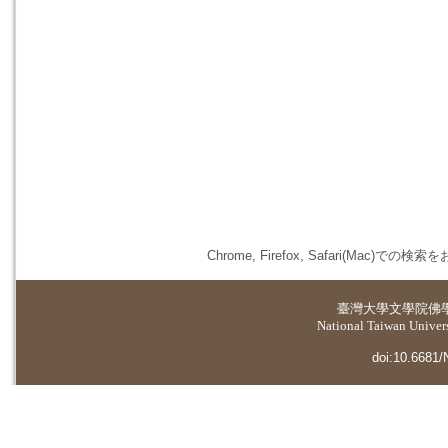
Chrome, Firefox, Safari(
臺灣大學
文學院佛
National Taiwan Universi
doi:10.6681