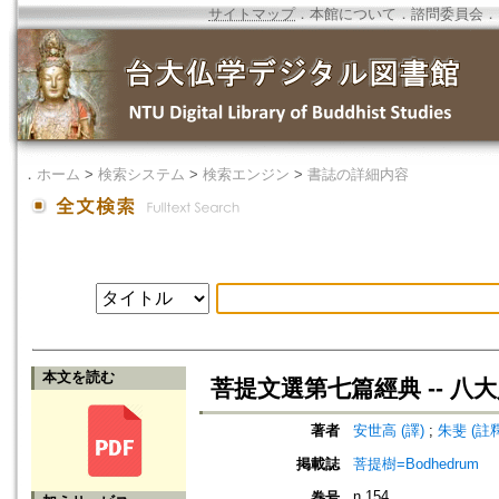
サイトマップ
．
本館について
．
諮問委員会
．
．
ホーム
>
検索システム
>
検索エンジン
>
書誌の詳細内容
本文を読む
菩提文選第七篇經典 -- 八
著者
安世高 (譯)
;
朱斐 (註釋
掲載誌
菩提樹=Bodhedrum
n.154
巻号