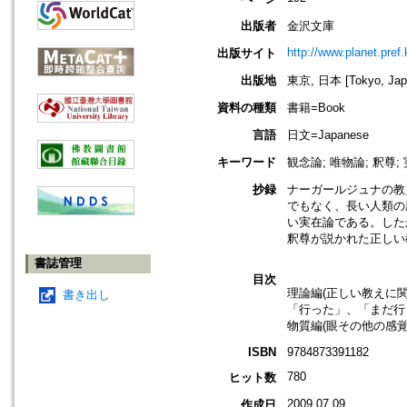
出版者
金沢文庫
http://www.planet.pre
出版サイト
出版地
東京, 日本 [Tokyo, Jap
資料の種類
書籍=Book
言語
日文=Japanese
キーワード
観念論; 唯物論; 釈尊;
抄録
ナーガールジュナの教
でもなく、長い人類の
い実在論である。した
釈尊が説かれた正しい
書誌管理
目次
理論編(正しい教えに
書き出し
「行った」、「まだ行
物質編(眼その他の感
ISBN
9784873391182
780
ヒット数
2009.07.09
作成日