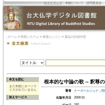
サイトマップ
．
本館について
．
諮問委員会
．
．
ホーム
>
検索システム
>
検索エンジン
>
書誌の詳細内容
本文を読む
根本的な中論の歌 -- 釈
まだ本館にオーソラ
イズされていません
著者
ナーガールジュナ
;
西
加えサービス
2009.01
出版年月日
192
ページ